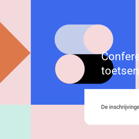
Confere
toetse
De inschrijving