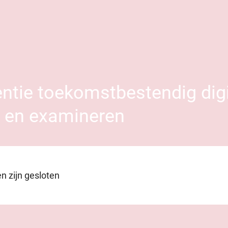
ntie toekomstbestendig digi
n en examineren
en zijn gesloten