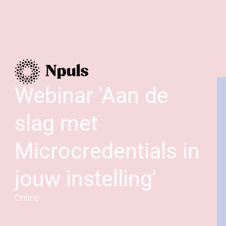
Webinar 'Aan de
slag met
Microcredentials in
jouw instelling'
Online